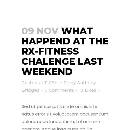
09 NOV
WHAT
HAPPEND AT THE
RX-FITNESS
CHALENGE LAST
WEEKEND
Posted at 11:09h
in
Fit
by
Anthony
Bridges
0 Comments
0
Likes
Sed ut perspiciatis unde omnis iste
natus error sit voluptatem accusantium
doloremque laudantium, totam rem
aperiam, eaque ipsa quae ab illo