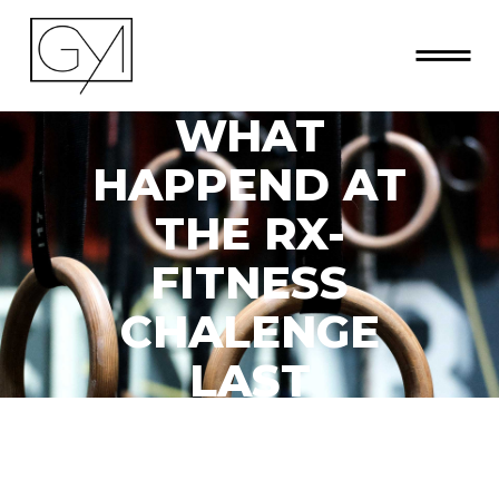
WHAT
HAPPEND AT
THE RX-
FITNESS
CHALENGE
LAST
WEEKEND